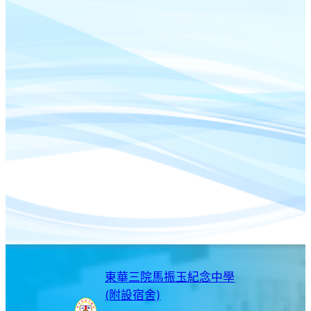
東華三院馬振玉紀念中學
(附設宿舍)