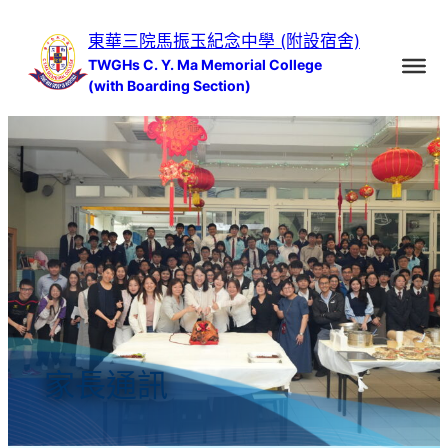
跳
東華三院馬振玉紀念中學 (附設宿舍)
至
TWGHs C. Y. Ma Memorial College
主
(with Boarding Section)
要
內
容
家長通訊