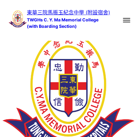
跳
東華三院馬振玉紀念中學 (附設宿舍)
至
TWGHs C. Y. Ma Memorial College
主
(with Boarding Section)
要
內
容