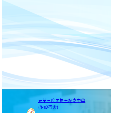
東華三院馬振玉紀念中學
(附設宿舍)