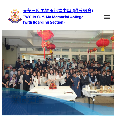
跳
東華三院馬振玉紀念中學 (附設宿舍)
至
TWGHs C. Y. Ma Memorial College
主
(with Boarding Section)
要
內
容
家長通訊