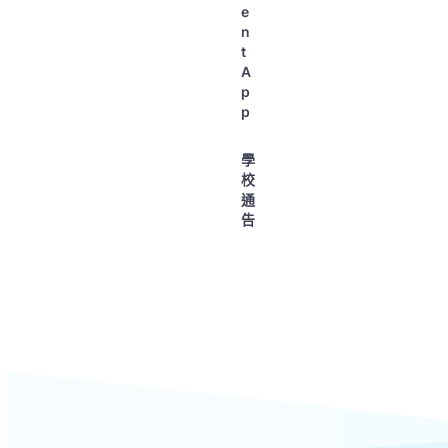
e
n
t
A
p
p
學
校
通
告