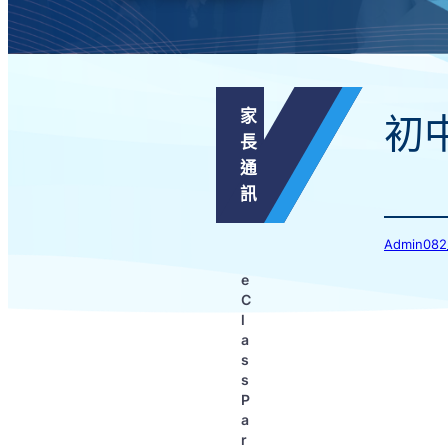
家
初
長
通
訊
Admin0
e
C
l
a
s
s
P
a
r