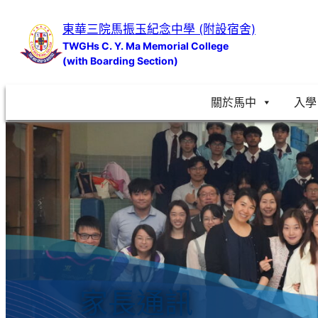
跳
東華三院馬振玉紀念中學 (附設宿舍)
至
TWGHs C. Y. Ma Memorial College
主
(with Boarding Section)
要
內
關於馬中
入學
容
家長通訊