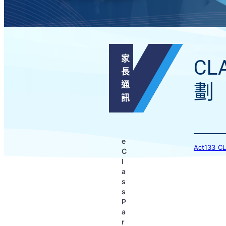
家
CL
長
通
劃
訊
e
Act133_
C
l
a
s
s
P
a
r