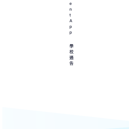
e
n
t
A
p
p
學
校
通
告