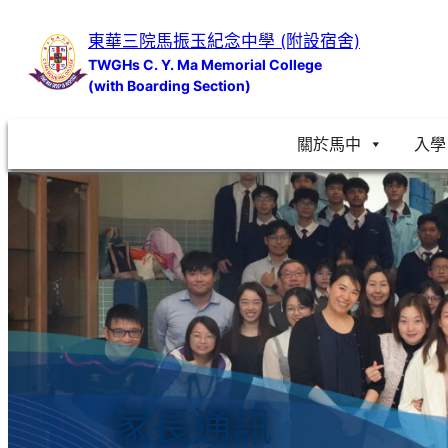
跳
東華三院馬振玉紀念中學 (附設宿舍)
至
TWGHs C. Y. Ma Memorial College
主
(with Boarding Section)
要
內
關於馬中
入學
容
家長通訊