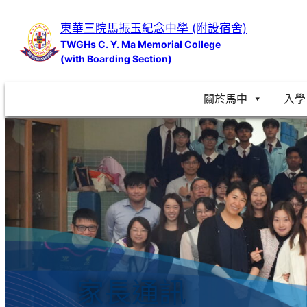
跳
東華三院馬振玉紀念中學 (附設宿舍)
至
TWGHs C. Y. Ma Memorial College
主
(with Boarding Section)
要
內
關於馬中
入學
容
家長通訊