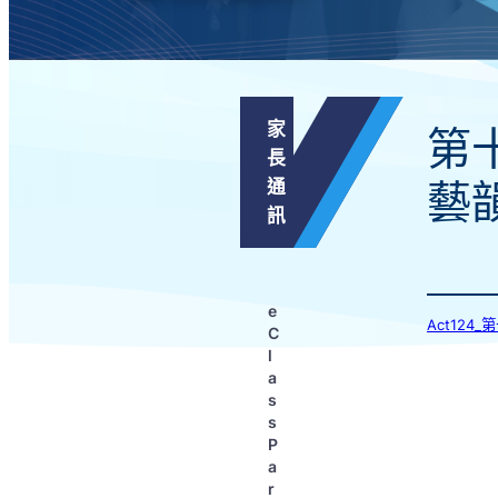
家
第
長
通
藝
訊
e
Act124
C
l
a
s
s
P
a
r