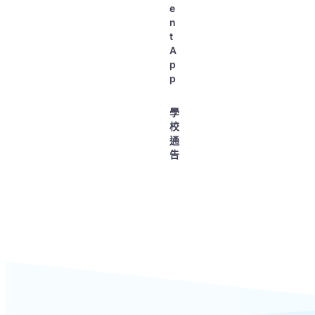
e
n
t
A
p
p
學
校
通
告