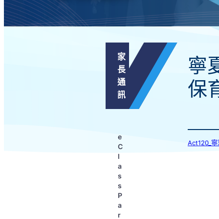
家
寧
長
通
保
訊
e
Act12
C
l
a
s
s
P
a
r