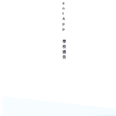
e
n
t
A
p
p
學
校
通
告