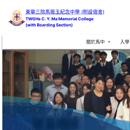
跳
東華三院馬振玉紀念中學 (附設宿舍)
至
TWGHs C. Y. Ma Memorial College
主
(with Boarding Section)
要
內
關於馬中
入學
容
家長通訊