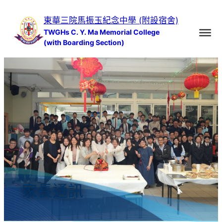
跳
東華三院馬振玉紀念中學 (附設宿舍)
至
TWGHs C. Y. Ma Memorial College
主
(with Boarding Section)
要
內
容
家長通訊