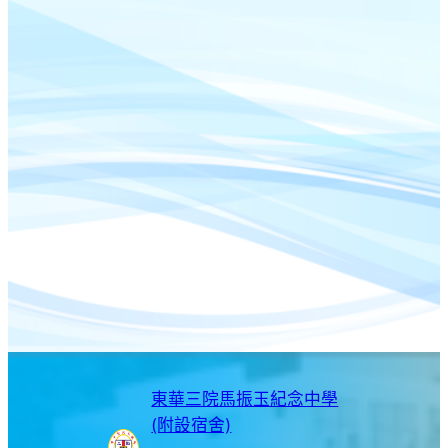
東華三院馬振玉紀念中學
(附設宿舍)