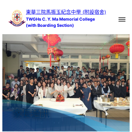
跳
東華三院馬振玉紀念中學 (附設宿舍)
至
TWGHs C. Y. Ma Memorial College
主
(with Boarding Section)
要
內
容
家長通訊