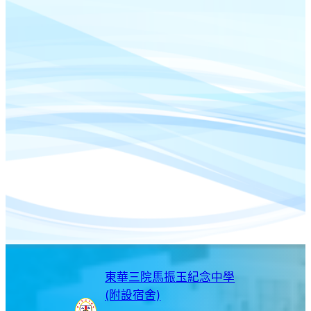
東華三院馬振玉紀念中學
(附設宿舍)