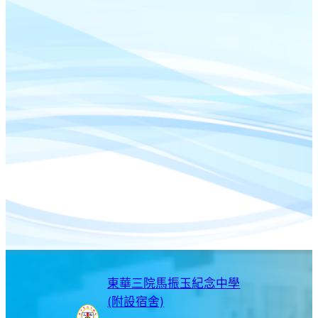
東華三院馬振玉紀念中學
(附設宿舍)