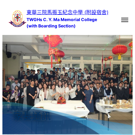
跳
東華三院馬振玉紀念中學 (附設宿舍)
至
TWGHs C. Y. Ma Memorial College
主
(with Boarding Section)
要
內
容
家長通訊