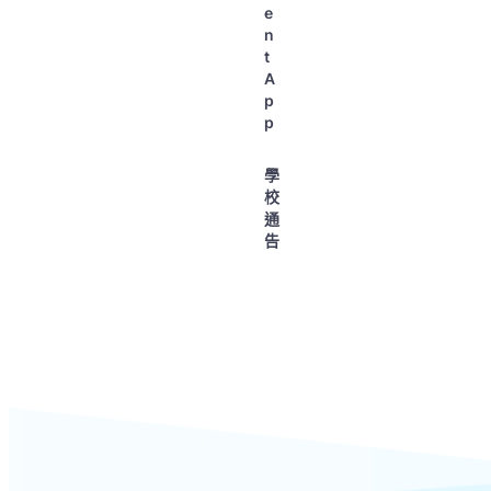
e
n
t
A
p
p
學
校
通
告