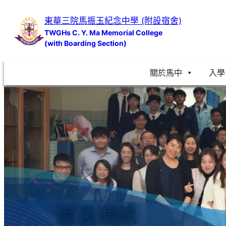
跳
東華三院馬振玉紀念中學 (附設宿舍)
至
TWGHs C. Y. Ma Memorial College
主
(with Boarding Section)
要
內
關於馬中
入學
容
家長通訊