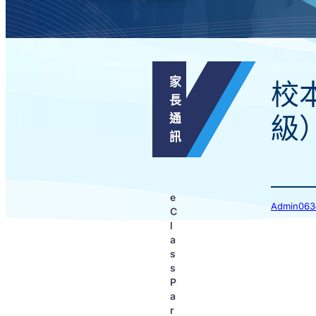
家
校
長
通
級
訊
e
Admin
C
l
a
s
s
P
a
r