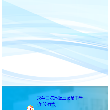
東華三院馬振玉紀念中學
(附設宿舍)