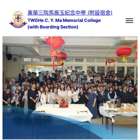
跳
東華三院馬振玉紀念中學 (附設宿舍)
至
TWGHs C. Y. Ma Memorial College
主
(with Boarding Section)
要
內
容
家長通訊