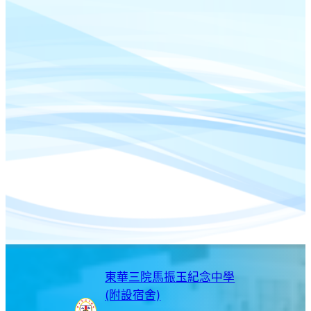
東華三院馬振玉紀念中學
(附設宿舍)