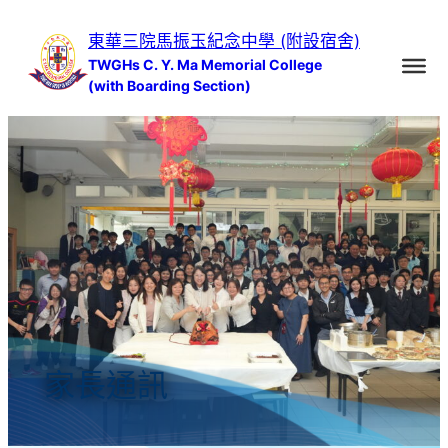
跳
東華三院馬振玉紀念中學 (附設宿舍)
至
TWGHs C. Y. Ma Memorial College
主
(with Boarding Section)
要
內
容
家長通訊