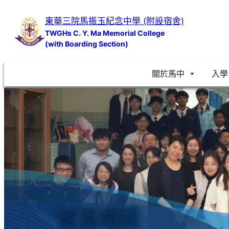
跳
東華三院馬振玉紀念中學 (附設宿舍)
至
TWGHs C. Y. Ma Memorial College
主
(with Boarding Section)
要
內
關於馬中
入學
容
家長通訊