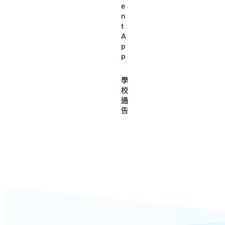
e
n
t
A
p
p
學
校
通
告