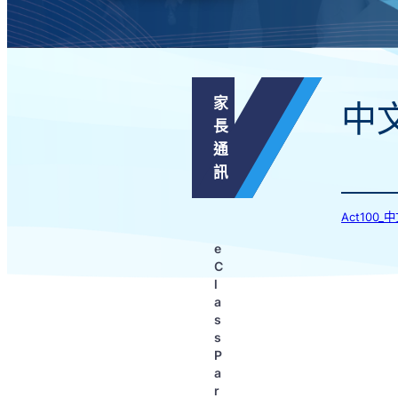
家
中
長
通
訊
Act100
e
C
l
a
s
s
P
a
r