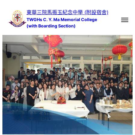
跳
東華三院馬振玉紀念中學 (附設宿舍)
至
TWGHs C. Y. Ma Memorial College
主
(with Boarding Section)
要
內
容
家長通訊