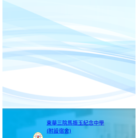
東華三院馬振玉紀念中學
(附設宿舍)