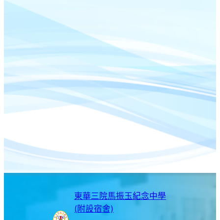
東華三院馬振玉紀念中學
(附設宿舍)