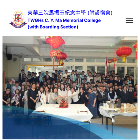
跳
東華三院馬振玉紀念中學 (附設宿舍)
至
TWGHs C. Y. Ma Memorial College
主
(with Boarding Section)
要
內
容
家長通訊