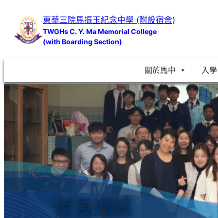
跳
東華三院馬振玉紀念中學 (附設宿舍)
至
TWGHs C. Y. Ma Memorial College
主
(with Boarding Section)
要
內
關於馬中
入學
容
家長通訊