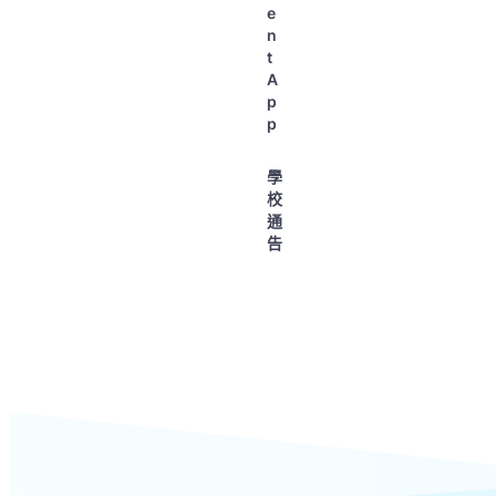
e
n
t
A
p
p
學
校
通
告