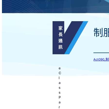
家
制
長
通
訊
Act090
e
C
l
a
s
s
P
a
r