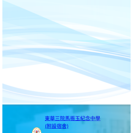
東華三院馬振玉紀念中學
(附設宿舍)