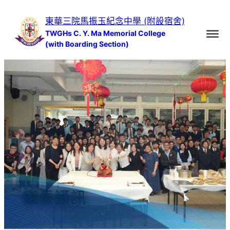
跳
東華三院馬振玉紀念中學 (附設宿舍)
至
TWGHs C. Y. Ma Memorial College
主
(with Boarding Section)
要
內
容
家長通訊