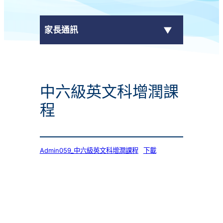
家長通訊
eClass Parent App
中六級英文科增潤課
學校通告
程
Admin059_中六級英文科增潤課程
下載