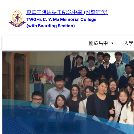
跳
東華三院馬振玉紀念中學 (附設宿舍)
至
TWGHs C. Y. Ma Memorial College
主
(with Boarding Section)
要
內
關於馬中
入學
容
家長通訊