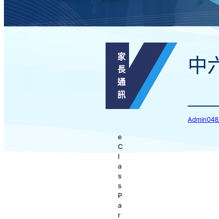
家
中
長
通
訊
Admin
e
C
l
a
s
s
P
a
r