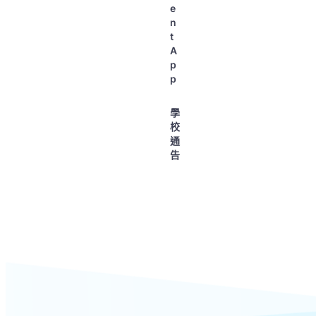
e
n
t
A
p
p
學
校
通
告