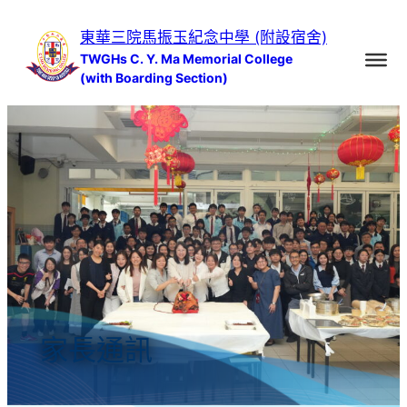
跳
東華三院馬振玉紀念中學 (附設宿舍)
至
TWGHs C. Y. Ma Memorial College
主
(with Boarding Section)
要
內
容
家長通訊