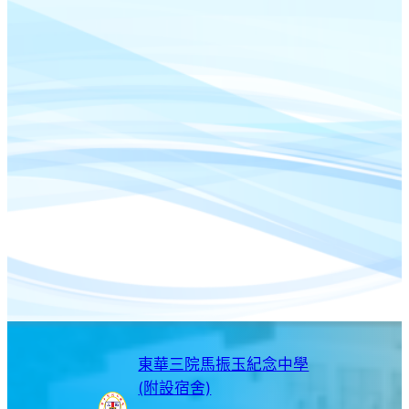
東華三院馬振玉紀念中學
(附設宿舍)