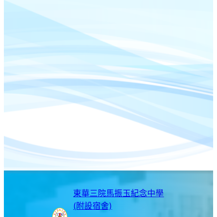
東華三院馬振玉紀念中學
(附設宿舍)