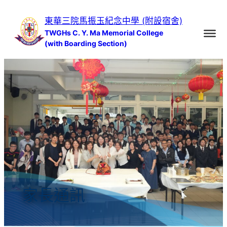
跳
東華三院馬振玉紀念中學 (附設宿舍)
至
TWGHs C. Y. Ma Memorial College
主
(with Boarding Section)
要
內
容
家長通訊