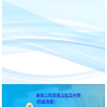
東華三院馬振玉紀念中學
(附設宿舍)