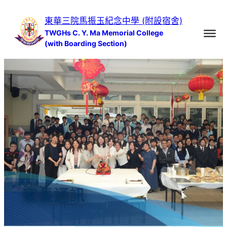
跳
東華三院馬振玉紀念中學 (附設宿舍)
至
TWGHs C. Y. Ma Memorial College
主
(with Boarding Section)
要
內
容
家長通訊