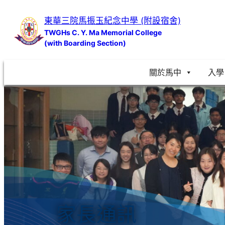
跳
東華三院馬振玉紀念中學 (附設宿舍)
至
TWGHs C. Y. Ma Memorial College
主
(with Boarding Section)
要
內
關於馬中
入學
容
家長通訊