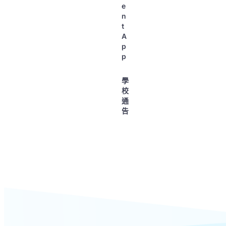
e
n
t
A
p
p
學
校
通
告