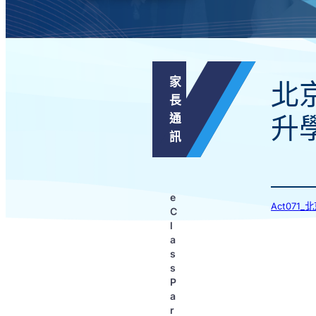
家
北
長
通
升
訊
e
Act07
C
l
a
s
s
P
a
r