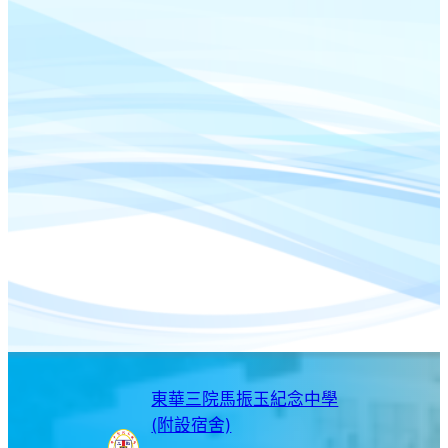
東華三院馬振玉紀念中學
(附設宿舍)