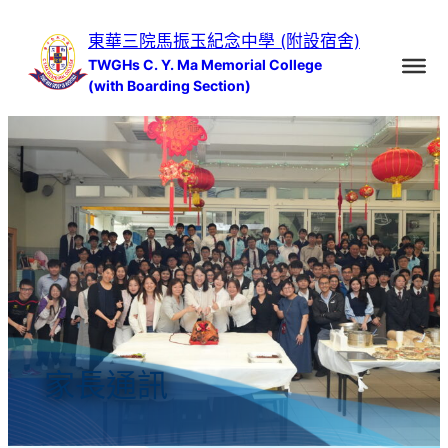
跳
東華三院馬振玉紀念中學 (附設宿舍)
至
TWGHs C. Y. Ma Memorial College
主
(with Boarding Section)
要
內
容
家長通訊