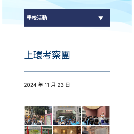
學校活動
傳媒報導
上環考察團
校外獎項
學校活動
2024 年 11 月 23 日
學生作品
校園電視台
榮譽榜