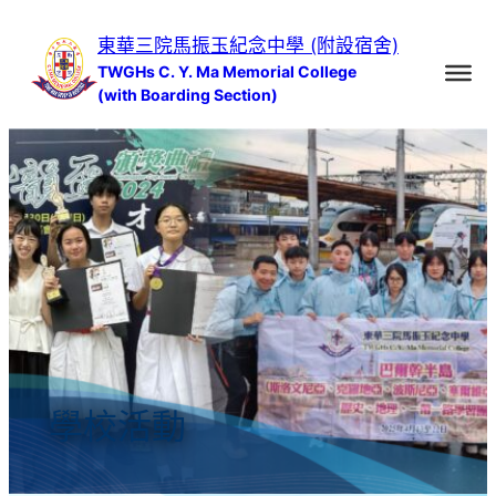
跳
東華三院馬振玉紀念中學 (附設宿舍)
至
TWGHs C. Y. Ma Memorial College
主
(with Boarding Section)
要
內
容
學校活動