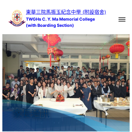
跳
東華三院馬振玉紀念中學 (附設宿舍)
至
TWGHs C. Y. Ma Memorial College
主
(with Boarding Section)
要
內
容
家長通訊