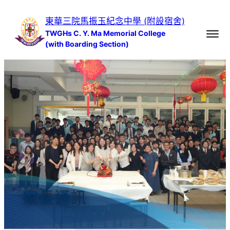
跳
東華三院馬振玉紀念中學 (附設宿舍)
至
TWGHs C. Y. Ma Memorial College
主
(with Boarding Section)
要
內
容
家長通訊