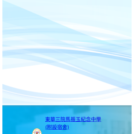
東華三院馬振玉紀念中學
(附設宿舍)