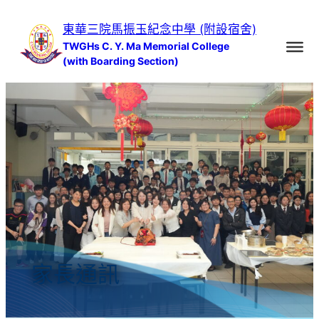
跳
東華三院馬振玉紀念中學 (附設宿舍)
至
TWGHs C. Y. Ma Memorial College
主
(with Boarding Section)
要
內
容
家長通訊