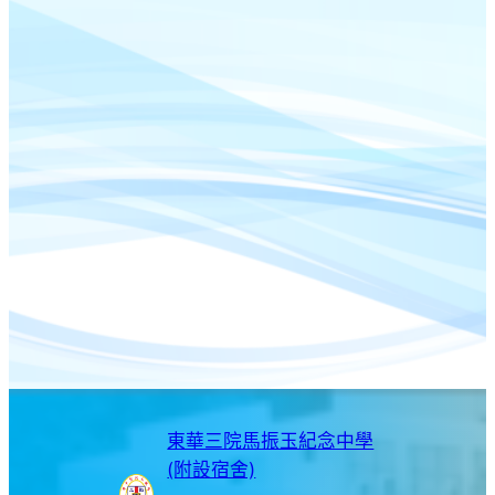
東華三院馬振玉紀念中學
(附設宿舍)