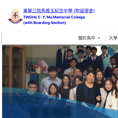
跳
東華三院馬振玉紀念中學 (附設宿舍)
至
TWGHs C. Y. Ma Memorial College
主
(with Boarding Section)
要
內
關於馬中
入學
容
家長通訊