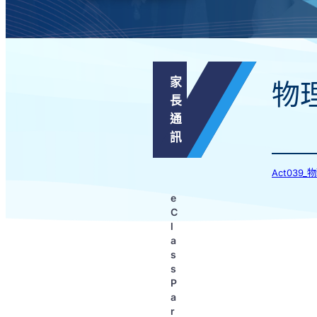
家
物
長
通
訊
Act039
e
C
l
a
s
s
P
a
r