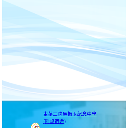
東華三院馬振玉紀念中學
(附設宿舍)