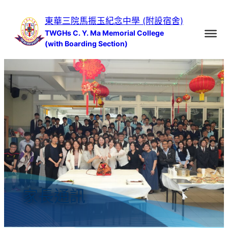
跳
東華三院馬振玉紀念中學 (附設宿舍)
至
TWGHs C. Y. Ma Memorial College
主
(with Boarding Section)
要
內
容
家長通訊