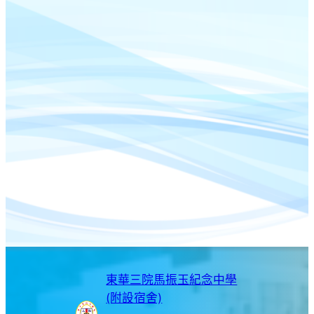
東華三院馬振玉紀念中學
(附設宿舍)