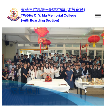
跳
東華三院馬振玉紀念中學 (附設宿舍)
至
TWGHs C. Y. Ma Memorial College
主
(with Boarding Section)
要
內
容
家長通訊