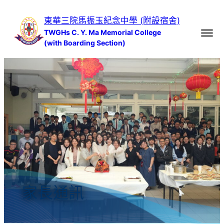
跳
東華三院馬振玉紀念中學 (附設宿舍)
至
TWGHs C. Y. Ma Memorial College
主
(with Boarding Section)
要
內
容
家長通訊