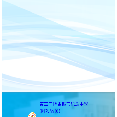
東華三院馬振玉紀念中學
(附設宿舍)