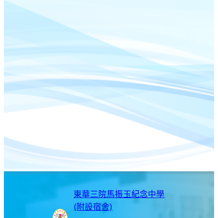
東華三院馬振玉紀念中學
(附設宿舍)