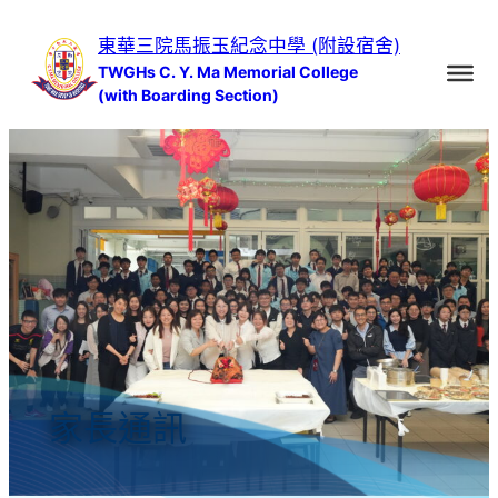
跳
東華三院馬振玉紀念中學 (附設宿舍)
至
TWGHs C. Y. Ma Memorial College
主
(with Boarding Section)
要
內
容
家長通訊