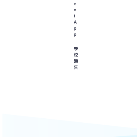
e
n
t
A
p
p
學
校
通
告