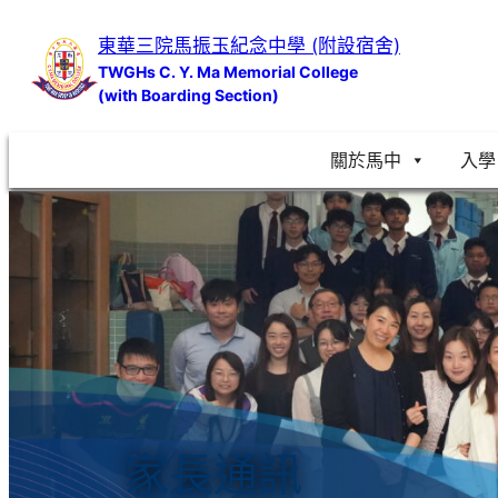
跳
東華三院馬振玉紀念中學 (附設宿舍)
至
TWGHs C. Y. Ma Memorial College
主
(with Boarding Section)
要
內
關於馬中
入學
容
家長通訊