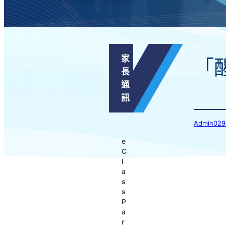
家
「
長
通
訊
Admin0
e
C
l
a
s
s
P
a
r