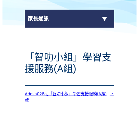
家長通訊
eClass Parent App
「智叻小組」學習支
學校通告
援服務(A組)
Admin028a_「智叻小組」學習支援服務(A組)
下
載