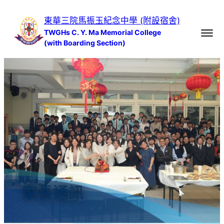
跳
東華三院馬振玉紀念中學 (附設宿舍)
至
TWGHs C. Y. Ma Memorial College
主
(with Boarding Section)
要
內
容
家長通訊