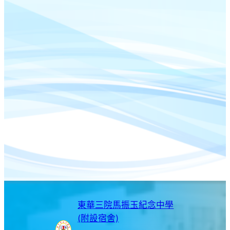
東華三院馬振玉紀念中學
(附設宿舍)