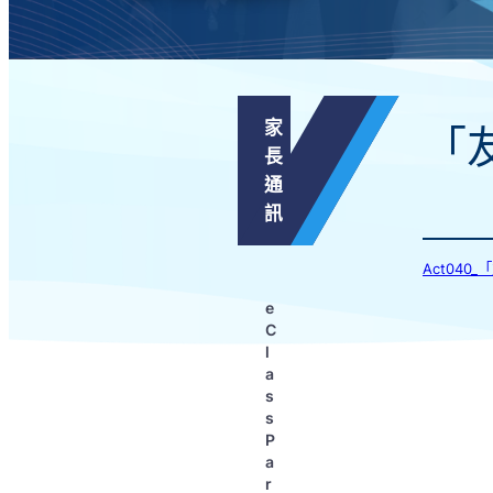
家
「
長
通
訊
Act04
e
C
l
a
s
s
P
a
r