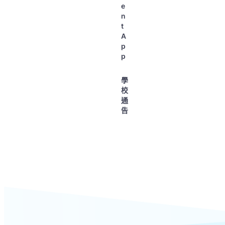
e
n
t
A
p
p
學
校
通
告