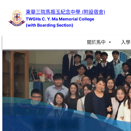
跳
東華三院馬振玉紀念中學 (附設宿舍)
至
TWGHs C. Y. Ma Memorial College
主
(with Boarding Section)
要
內
關於馬中
入學
容
家長通訊