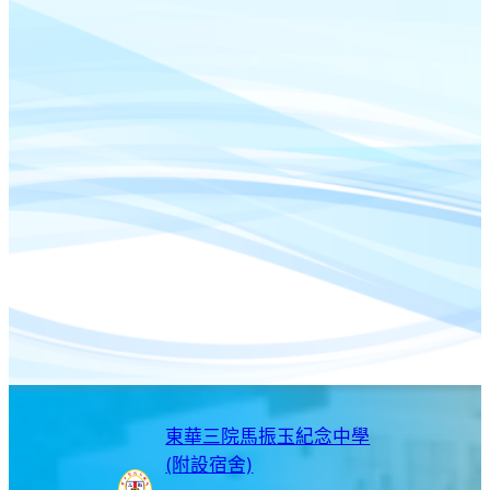
東華三院馬振玉紀念中學
(附設宿舍)