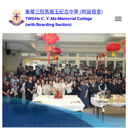
跳
東華三院馬振玉紀念中學 (附設宿舍)
至
TWGHs C. Y. Ma Memorial College
主
(with Boarding Section)
要
內
容
家長通訊