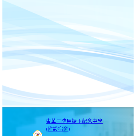
東華三院馬振玉紀念中學
(附設宿舍)