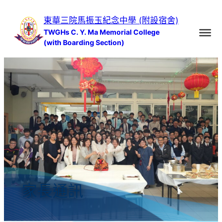
跳
東華三院馬振玉紀念中學 (附設宿舍)
至
TWGHs C. Y. Ma Memorial College
主
(with Boarding Section)
要
內
容
家長通訊