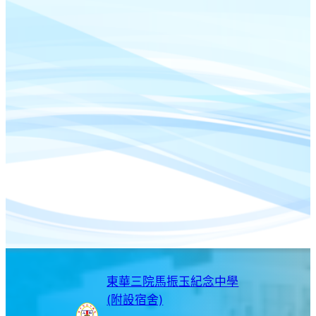
東華三院馬振玉紀念中學
(附設宿舍)