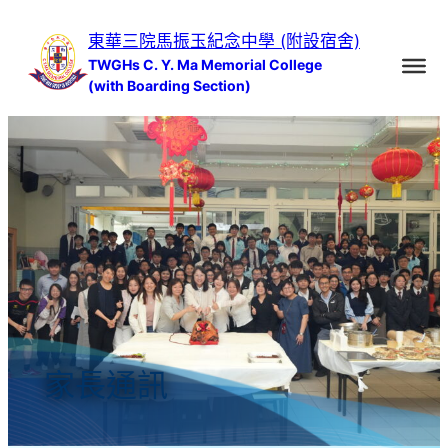
跳
東華三院馬振玉紀念中學 (附設宿舍)
至
TWGHs C. Y. Ma Memorial College
主
(with Boarding Section)
要
內
容
家長通訊