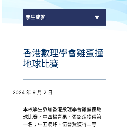
學生成就
傳媒報導
香港數理學會雞蛋撞
校外獎項
地球比賽
學校活動
學生作品
2024 年 9 月 2 日
校園電視台
本校學生參加香港數理學會雞蛋撞地
榮譽榜
球比賽，中四楊青果、張銘炬獲得
第
一名
；中五凌峰、伍晉賢獲得二等