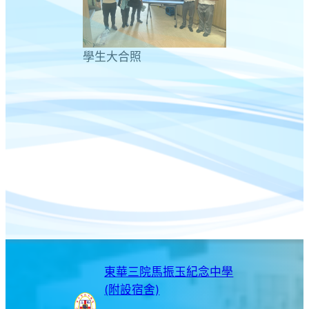
學生大合照
東華三院馬振玉紀念中學
(附設宿舍)