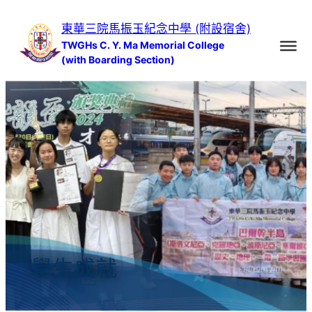
跳
東華三院馬振玉紀念中學 (附設宿舍)
至
TWGHs C. Y. Ma Memorial College
主
(with Boarding Section)
要
內
容
學生成就