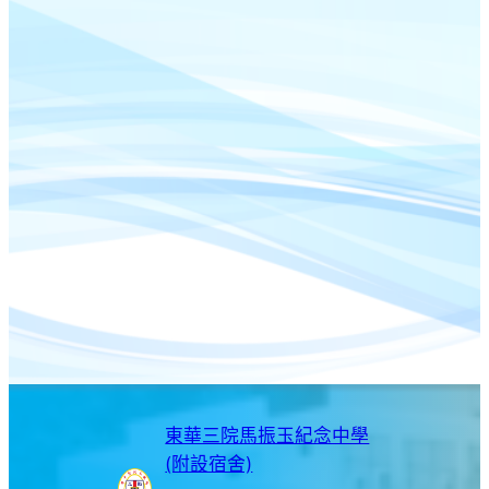
東華三院馬振玉紀念中學
(附設宿舍)