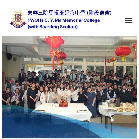
跳
東華三院馬振玉紀念中學 (附設宿舍)
至
TWGHs C. Y. Ma Memorial College
主
(with Boarding Section)
要
內
容
家長通訊