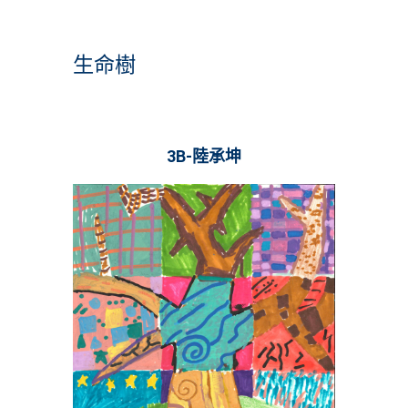
生命樹
3B-陸承坤