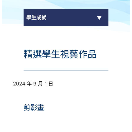
學生成就
傳媒報導
精選學生視藝作品
校外獎項
學校活動
2024 年 9 月 1 日
學生作品
校園電視台
剪影畫
榮譽榜