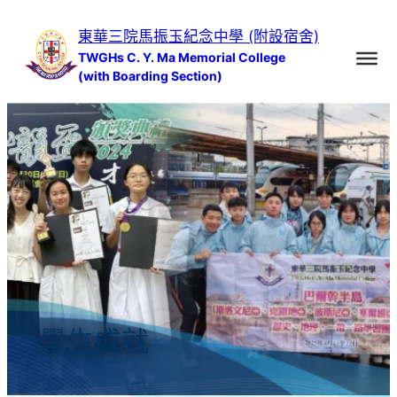
跳
東華三院馬振玉紀念中學 (附設宿舍)
至
TWGHs C. Y. Ma Memorial College
主
(with Boarding Section)
要
內
容
學生成就