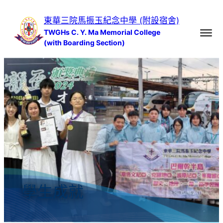
跳
東華三院馬振玉紀念中學 (附設宿舍)
至
TWGHs C. Y. Ma Memorial College
主
(with Boarding Section)
要
內
容
學生成就