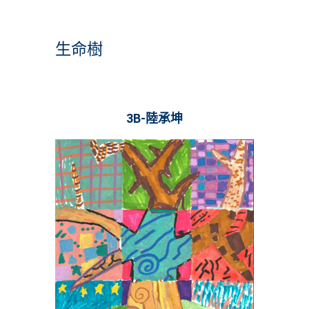
生命樹
3B-陸承坤