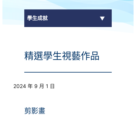
學生成就
傳媒報導
精選學生視藝作品
校外獎項
學校活動
2024 年 9 月 1 日
學生作品
校園電視台
剪影畫
榮譽榜