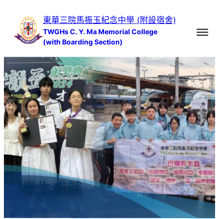
跳
東華三院馬振玉紀念中學 (附設宿舍)
至
TWGHs C. Y. Ma Memorial College
主
(with Boarding Section)
要
內
容
學生成就