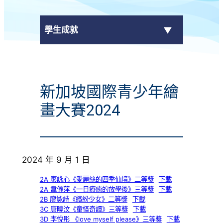
學生成就
傳媒報導
新加坡國際青少年繪
校外獎項
畫大賽2024
學校活動
學生作品
2024 年 9 月 1 日
校園電視台
2A 廖詠心《愛麗絲的四季仙境》二等獎
下載
2A 韋儀萍《一日療癒的放學後》三等獎
下載
榮譽榜
2B 廖詠詩《繽紛少女》二等獎
下載
3C 唐曉汶《童怪奇譚》三等獎
下載
3D 李悅彤 《love myself please》三等獎
下載