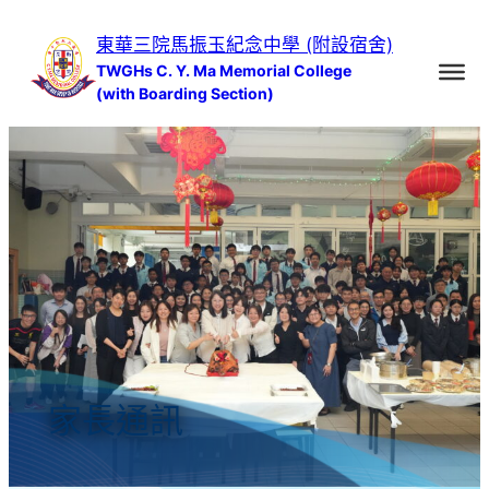
跳
東華三院馬振玉紀念中學 (附設宿舍)
至
TWGHs C. Y. Ma Memorial College
主
(with Boarding Section)
要
內
容
家長通訊