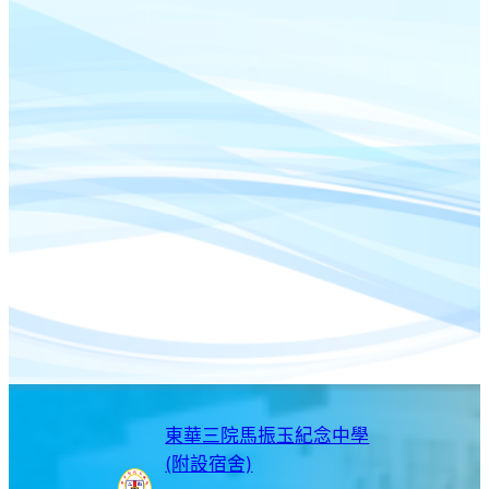
東華三院馬振玉紀念中學
(附設宿舍)