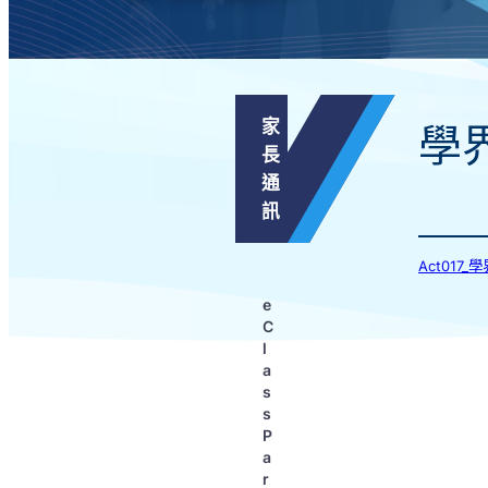
家
學
長
通
訊
Act017
e
C
l
a
s
s
P
a
r