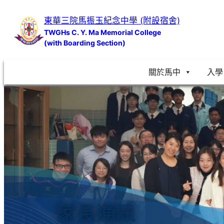
跳
東華三院馬振玉紀念中學 (附設宿舍)
至
TWGHs C. Y. Ma Memorial College
主
(with Boarding Section)
要
內
關於馬中
入學
容
家長通訊