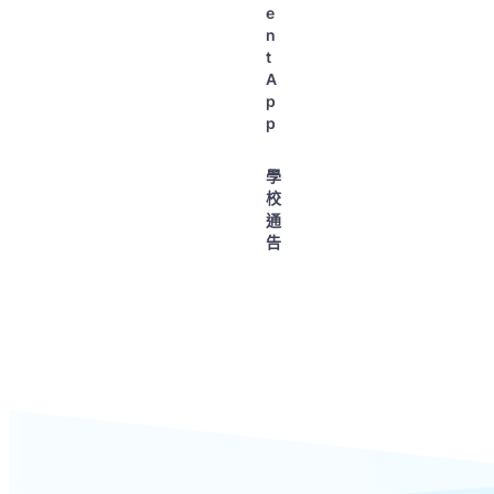
e
n
t
A
p
p
學
校
通
告