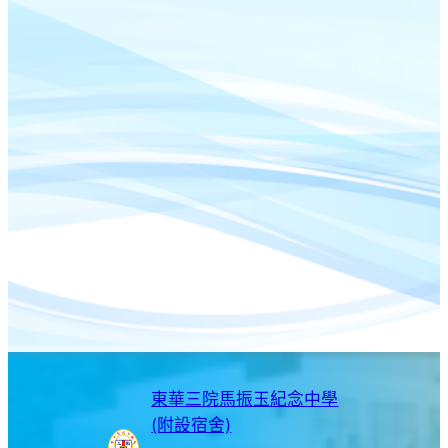
東華三院馬振玉紀念中學
(附設宿舍)