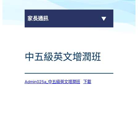
家長通訊
eClass Parent App
中五級英文增潤班
學校通告
Admin025a_中五級英文增潤班
下載