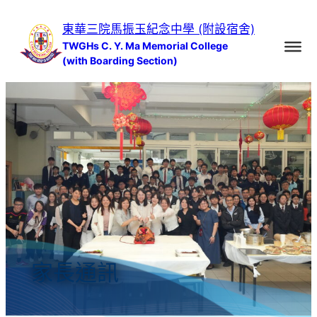
跳
東華三院馬振玉紀念中學 (附設宿舍)
至
TWGHs C. Y. Ma Memorial College
主
(with Boarding Section)
要
內
容
家長通訊