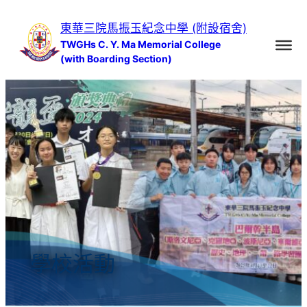
跳
東華三院馬振玉紀念中學 (附設宿舍)
至
TWGHs C. Y. Ma Memorial College
主
(with Boarding Section)
要
內
容
學校活動