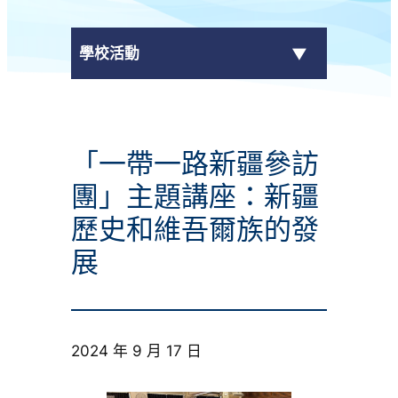
學校活動
傳媒報導
「一帶一路新疆參訪
校外獎項
團」主題講座：新疆
學校活動
歷史和維吾爾族的發
展
學生作品
校園電視台
榮譽榜
2024 年 9 月 17 日