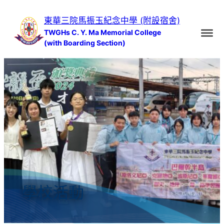
跳
東華三院馬振玉紀念中學 (附設宿舍)
至
TWGHs C. Y. Ma Memorial College
主
(with Boarding Section)
要
內
容
學校活動