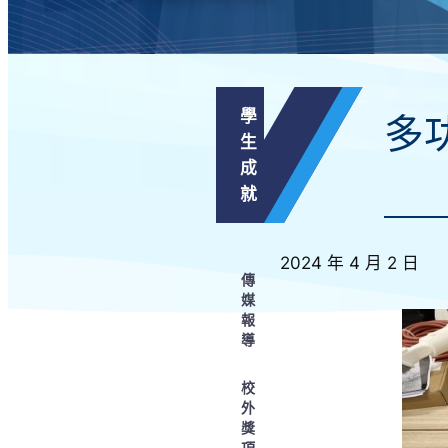
學
多
生
成
就
2024 年 4 月 2 日
傳
媒
報
導
校
外
獎
項