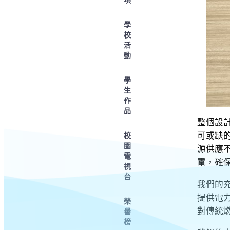
學
校
活
動
學
生
作
品
整個設
可或缺
校
園
源供應
電
電，確
視
台
我們的
提供電
榮
對傳統
譽
榜